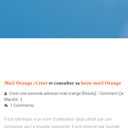
Mail
Orange
:
Créer
et consulter sa
boite
mail
Orange
Creer une seconde adresse mail orange [Résolu] - Comment Ça
Marche
1 Comments
Il est identique à un nom d'utilisateur déjà utilisé par une
personne qui l'a ensuite supprimé. Il est réservé par Google