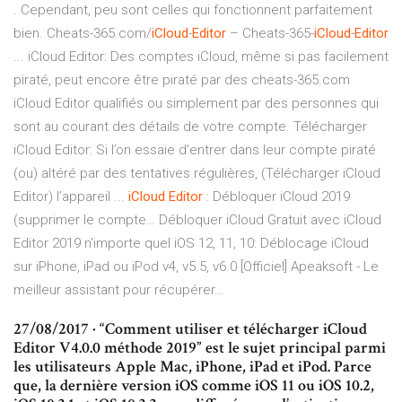
. Cependant, peu sont celles qui fonctionnent parfaitement
bien. Cheats-365.com/
iCloud
-
Editor
– Cheats-365-
iCloud
-
Editor
... iCloud Editor: Des comptes iCloud, même si pas facilement
piraté, peut encore être piraté par des cheats-365.com
iCloud Editor qualifiés ou simplement par des personnes qui
sont au courant des détails de votre compte. Télécharger
iCloud Editor: Si l’on essaie d’entrer dans leur compte piraté
(ou) altéré par des tentatives régulières, (Télécharger iCloud
Editor) l’appareil ...
iCloud
Editor
: Débloquer iCloud 2019
(supprimer le compte…
Débloquer iCloud Gratuit avec iCloud
Editor 2019 n'importe quel iOS 12, 11, 10: Déblocage iCloud
sur iPhone, iPad ou iPod v4, v5.5, v6.0
[Officiel] Apeaksoft - Le
meilleur assistant pour récupérer…
27/08/2017 · “Comment utiliser et télécharger iCloud
Editor V4.0.0 méthode 2019” est le sujet principal parmi
les utilisateurs Apple Mac, iPhone, iPad et iPod. Parce
que, la dernière version iOS comme iOS 11 ou iOS 10.2,