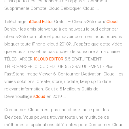
ainsi que toutes les données de l'appareil. Comment
Supprimer le Compte iCloud Débloquer iCloud ...
Télécharger
iCloud
Editor
Gratuit – Cheats-365.com/
iCloud
...
Bonjour les amis bienvenue à ce nouveau icloud editor par
cheats-365.com tutoriel pour savoir comment nous pouvons
bloquer toute iPhone icloud 2018?, J’espère que cette vidéo
que vous aimez et ne pas oublier de souscrire à ma chaîne.
TÉLÉCHARGER
ICLOUD
EDITOR
5.5 GRATUITEMENT
TÉLÉCHARGER ICLOUD EDITOR 5.5 GRATUITEMENT - Plus
FastStone Image Viewer 6. Contourner l'Activation ICloud ; les
vraies solutions! Create, store, update, keep up to date
relevant information. Salut a 5 Meilleurs Outils de
Déverrouillage
iCloud
en 2019 ...
Contourner iCloud n’est pas une chose facile pour les
iDevices. Vous pouvez trouver toute une multitude de
méthodes et applications différentes pour Contourner iCloud