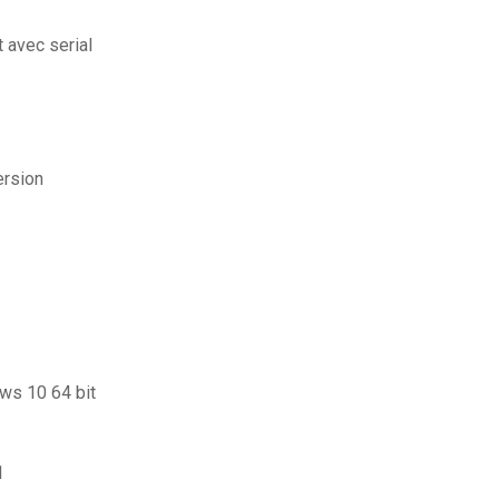
t avec serial
ersion
ows 10 64 bit
1