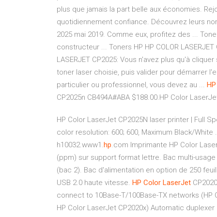
plus que jamais la part belle aux économies. Rej
quotidiennement confiance. Découvrez leurs nom
2025 mai 2019. Comme eux, profitez des ... Ton
constructeur ... Toners HP HP COLOR LASERJET
LASERJET CP2025: Vous n'avez plus qu'à cliquer su
toner laser choisie, puis valider pour démarrer 
particulier ou professionnel, vous devez au ...
HP
CP2025n CB494A#ABA $188.00.HP Color LaserJet.
HP Color LaserJet CP2025N laser printer | Full Sp
color resolution: 600; 600, Maximum Black/White .
h10032.www1.
hp
.com Imprimante HP Color Laser
(ppm) sur support format lettre. Bac multi-usage 
(bac 2). Bac d'alimentation en option de 250 feui
USB 2.0 haute vitesse.
HP
Color
LaserJet
CP2020 
connect to 10Base-T/100Base-TX networks (HP C
HP Color LaserJet CP2020x) Automatic duplexer