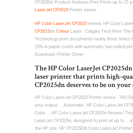
CP2020x) Product features Print Prints up to 21 
LaserJet
CP2025
Printer series
HP
Color
LaserJet
CP2025
review: HP Color Lase
CP
2025
dn
Colour
Laser - Calgary Tech Rent
The H
Technology print documents nearly three times f
25% in paper costs with automatic two-sided prin
Download | Printer Driver
The HP Color LaserJet CP2025dn i
laser printer that prints high-qua
CP2025dn deserves to be on your s
HP Color LaserJet CP2025 Printer series - TKO El
your output ... Automatic. HP Color LaserJet CP20
Color ... HP Color LaserJet CP2025n Review | Trus
LaserJet CP2025n, designed to print at up to ... 
the HP site. HP CP2025DN Color LaserJet Print