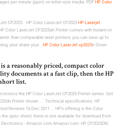
pages per minute (ppm) on letter-size media.
PDF
HP
Color
rJet CP2025…
HP Color LaserJet CP2025
HP
Laserjet
P Color LaserJet CP2025dn Printer comes with Instant-on
aster than comparable laser printers; you can save up to
ting, plus share your…
HP
Color
LaserJet
cp
2025
n Driver
s a reasonably priced, compact color
lity documents at a fast clip, then the HP
hort list.
ectronics the HP Color LaserJet CP2025 Printer series. Get
25dn Printer shown. ... Technical specifications. HP
ted Reviews 16 Dec 2011 ... HP's offering is the Color
in the spec sheet, there is one available for download from
er: Electronics - Amazon.com Amazon.com: HP CP2025DN