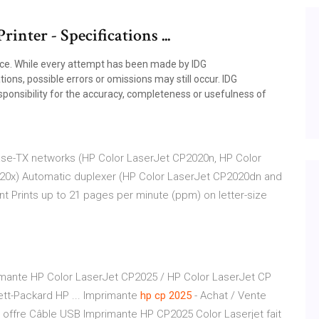
inter - Specifications ...
ice. While every attempt has been made by IDG
ons, possible errors or omissions may still occur. IDG
sponsibility for the accuracy, completeness or usefulness of
Base-TX networks (HP Color LaserJet CP2020n, HP Color
20x) Automatic duplexer (HP Color LaserJet CP2020dn and
t Prints up to 21 pages per minute (ppm) on letter-size
imante HP Color LaserJet CP2025 / HP Color LaserJet CP
ett-Packard HP ... Imprimante
hp
cp
2025
- Achat / Vente
 offre Câble USB Imprimante HP CP2025 Color Laserjet fait