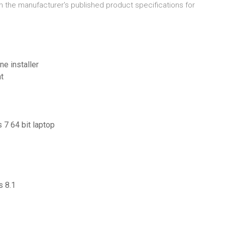
 on the manufacturer's published product specifications for
ne installer
t
 7 64 bit laptop
s 8.1