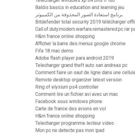
Telecharger windows xp 64 bits fr iso
Baldis basics in education and learning jeu
برنامج استعادة الصور المحذوفة من الكمبيوتر
Bitdefender total security 2019 télécharger offli
Call.of.duty.modern.warfare.remastered.pc rar 
H&m france online shopping
Afficher la barre des menus google chrome
Fifa 18 mac demo
Adobe flash player para android 2019
Telecharger grand theft auto san andreas pc
Comment faire un saut de ligne dans une cellul
Remote desktop organizer latest version
Ring of elysium ps4 controller
Comment lire un fichier avi avec un mac
Facebook sous windows phone
Carte de france des avions en vol
H&m france online shopping
Telecharger programme lecteur video
Mon pc ne detecte pas mon ipad