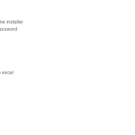
ne installer
password
e excel