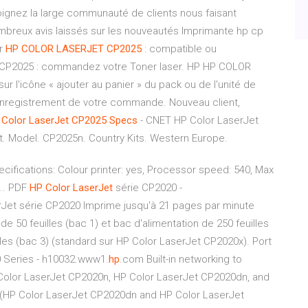
oignez la large communauté de clients nous faisant
breux avis laissés sur les nouveautés Imprimante hp cp
er
HP
COLOR
LASERJET
CP2025
: compatible ou
 CP2025 : commandez votre Toner laser. HP HP COLOR
r l'icône « ajouter au panier » du pack ou de l'unité de
l'enregistrement de votre commande. Nouveau client,
Color
LaserJet
CP
2025
Specs
- CNET HP Color LaserJet
 Model. CP2025n. Country Kits. Western Europe.
ecifications: Colour printer: yes, Processor speed: 540, Max
..
PDF
HP
Color
LaserJet
série CP2020 -
Jet série CP2020 Imprime jusqu'à 21 pages par minute
de 50 feuilles (bac 1) et bac d'alimentation de 250 feuilles
lles (bac 3) (standard sur HP Color LaserJet CP2020x). Port
Series - h10032.www1.
hp
.com Built-in networking to
olor LaserJet CP2020n, HP Color LaserJet CP2020dn, and
 (HP Color LaserJet CP2020dn and HP Color LaserJet