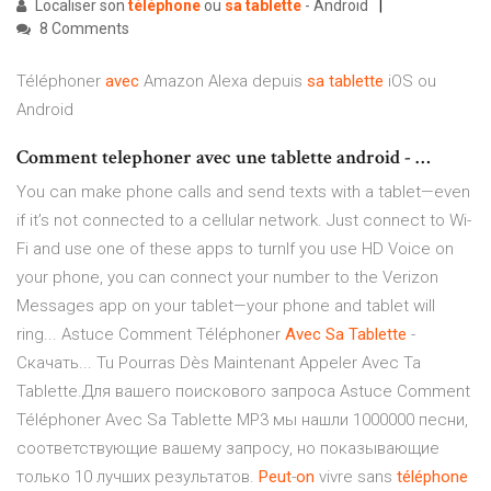
Localiser son
téléphone
ou
sa
tablette
- Android
8 Comments
Téléphoner
avec
Amazon Alexa depuis
sa tablette
iOS ou
Android
Comment telephoner avec une tablette android - …
You can make phone calls and send texts with a tablet—even
if it’s not connected to a cellular network. Just connect to Wi-
Fi and use one of these apps to turnIf you use HD Voice on
your phone, you can connect your number to the Verizon
Messages app on your tablet—your phone and tablet will
ring... Astuce Comment Téléphoner
Avec
Sa
Tablette
-
Скачать... Tu Pourras Dès Maintenant Appeler Avec Ta
Tablette.Для вашего поискового запроса Astuce Comment
Téléphoner Avec Sa Tablette MP3 мы нашли 1000000 песни,
соответствующие вашему запросу, но показывающие
только 10 лучших результатов.
Peut
-
on
vivre sans
téléphone