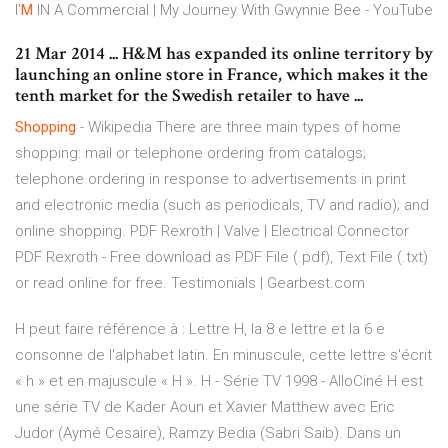
I'
M
IN A Commercial | My Journey With Gwynnie Bee - YouTube
21 Mar 2014 ... H&M has expanded its online territory by
launching an online store in France, which makes it the
tenth market for the Swedish retailer to have ...
Shopping
- Wikipedia
There are three main types of home
shopping: mail or telephone ordering from catalogs;
telephone ordering in response to advertisements in print
and electronic media (such as periodicals, TV and radio); and
online shopping.
PDF Rexroth | Valve | Electrical Connector
PDF Rexroth - Free download as PDF File (.pdf), Text File (.txt)
or read online for free.
Testimonials | Gearbest.com
H peut faire référence à : Lettre H, la 8 e lettre et la 6 e
consonne de l'alphabet latin. En minuscule, cette lettre s'écrit
« h » et en majuscule « H ». H - Série TV 1998 - AlloCiné H est
une série TV de Kader Aoun et Xavier Matthew avec Eric
Judor (Aymé Cesaire), Ramzy Bedia (Sabri Saib). Dans un