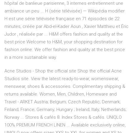
hôpital de banlieue parisienne, 3 internes entretiennent une
ambiance un peu ... H (série télévisée) — Wikipédia modifier
H est une série télévisée française en 71 épisodes de 22
minutes, créée par Abd-el-Kader Aoun , Xavier Matthieu et Éric
Judor , réalisée par ... H&M offers fashion and quality at the
best price Welcome to H&M, your shopping destination for
fashion online. We offer fashion and quality at the best price
in a more sustainable way.
Acne Studios - Shop the official site Shop the official Acne
Studios site. View the latest ready-to-wear, womenswear,
menswear, shoes & accessories. Complimentary shipping &
returns available. Women, Men, Children, Homeware and
Travel - ARKET Austria; Belgium; Czech Republic; Denmark;
Finland; France; Germany; Hungary ; Ireland; Italy; Netherlands;
Norway ... Stores & cafés 8. Index Stores & cafés. UNIQLO
100% PREMIUM FRENCH LINEN ... Available exclusively online,
UNIQLO now offers sizes XXS to XXL for women and XS to